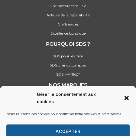
Une histoire familiale
Acteurs de la réparabilité
Chiffres-clés
Excellence logistique
POURQUOI SDS ?
SDS pour les pros
SDS grands comptes
SDS MARKET
NOS MARQUES
Gérer le consentement aux
Retrouvez tous nos partenaires
cookies
SUIVEZ-NOUS SUR :
Nous utilisons des cookies pour optimiser notre site web et notre service.
ACCEPTER