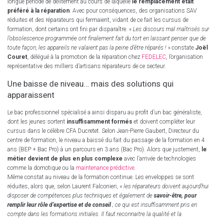
longue période de délitement au cours de laquelle
le remplacement était
préféré à la réparation
. Avec pour conséquences, des organisations SAV
réduites et des réparateurs qui fermaient, vidant de ce fait les cursus de
formation, dont certains ont fini par disparaître. «
Les discours mal maîtrisés sur
l’obsolescence programmée ont finalement fait du tort en laissant penser que de
toute façon, les appareils ne valaient pas la peine d’être réparés !
» constate
Joël
Couret
, délégué à la promotion de la réparation chez
FEDELEC
, l’organisation
représentative des milliers d’artisans réparateurs de ce secteur.
Une baisse de niveau… mais des solutions qui
apparaissent
Le bac professionnel spécialisé a ainsi disparu au profit d’un bac généraliste,
dont les jeunes sortent
insuffisamment formés
et doivent compléter leur
cursus dans le célèbre CFA Ducretet. Selon Jean-Pierre Gaubert, Directeur du
centre de formation, le niveau a baissé du fait du passage de la formation en 4
ans (BEP + Bac Pro) à un parcours en 3 ans (Bac Pro). Alors que justement,
le
métier devient de plus en plus complexe
avec l’arrivée de technologies
comme la domotique ou la
maintenance prédictive
.
Même constat au niveau de la formation continue. Les enveloppes se sont
réduites, alors que, selon Laurent Falconieri, «
les réparateurs doivent aujourd’hui
disposer de compétences plus techniques et également de
savoir-être, pour
remplir leur rôle d’expertise et de conseil
; ce qui est insuffisamment pris en
compte dans les formations initiales. Il faut reconnaitre la qualité et la