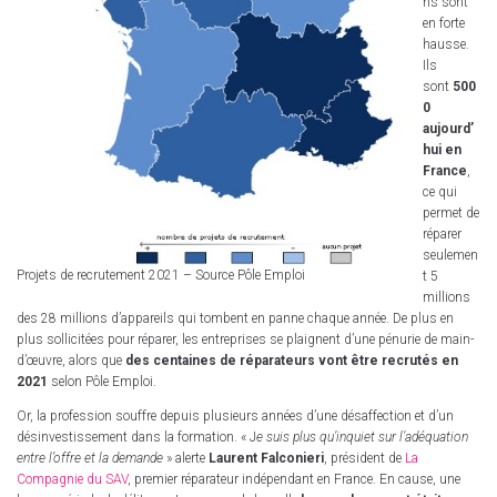
ns sont
en forte
hausse.
Ils
sont
500
0
aujourd’
hui en
France
,
ce qui
permet de
réparer
seulemen
Projets de recrutement 2021 – Source Pôle Emploi
t 5
millions
des 28 millions d’appareils qui tombent en panne chaque année. De plus en
plus sollicitées pour réparer, les entreprises se plaignent d’une pénurie de main-
d’œuvre, alors que
des centaines de réparateurs vont être recrutés en
2021
selon Pôle Emploi.
Or, la profession souffre depuis plusieurs années d’une désaffection et d’un
désinvestissement dans la formation. « J
e suis plus qu’inquiet sur l’adéquation
entre l’offre et la demande
» alerte
Laurent Falconieri
, président de
La
Compagnie du SAV
, premier réparateur indépendant en France. En cause, une