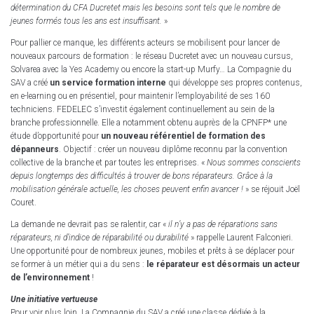
détermination du CFA Ducretet mais les besoins sont tels que le nombre de
jeunes formés tous les ans est insuffisant.
»
Pour pallier ce manque, les différents acteurs se mobilisent pour lancer de
nouveaux parcours de formation : le réseau Ducretet avec un nouveau cursus,
Solvarea avec la Yes Academy ou encore la start-up Murfy… La Compagnie du
SAV a créé
un service formation interne
qui développe ses propres contenus,
en e-learning ou en présentiel, pour maintenir l’employabilité de ses 160
techniciens. FEDELEC s’investit également continuellement au sein de la
branche professionnelle. Elle a notamment obtenu auprès de la CPNFP* une
étude d’opportunité pour
un nouveau référentiel de formation des
dépanneurs
. Objectif : créer un nouveau diplôme reconnu par la convention
collective de la branche et par toutes les entreprises. «
Nous sommes conscients
depuis longtemps des difficultés à trouver de bons réparateurs. Grâce à la
mobilisation générale actuelle, les choses peuvent enfin avancer !
» se réjouit Joël
Couret.
La demande ne devrait pas se ralentir, car «
il n’y a pas de réparations sans
réparateurs, ni d’indice de réparabilité ou durabilité
» rappelle Laurent Falconieri.
Une opportunité pour de nombreux jeunes, mobiles et prêts à se déplacer pour
se former à un métier qui a du sens :
le réparateur est désormais un acteur
de l’environnement
!
Une initiative vertueuse
Pour voir plus loin, La Compagnie du SAV a créé une classe dédiée à la