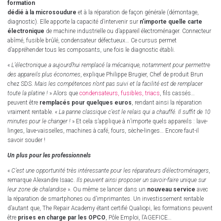
formation
dédié à la microsoudure
et à la réparation de façon générale (démontage,
diagnostic). Elle apporte la capacité d’intervenir sur
n’importe quelle carte
électronique
de machine industrielle ou d’appareil électroménager. Connecteur
abîmé, fusible brûlé, condensateur défectueux… Ce cursus permet
d’appréhender tous les composants, une fois le diagnostic établi.
«
L’électronique a aujourd’hui remplacé la mécanique, notamment pour permettre
des appareils plus économes
, explique Philippe Brugier, Chef de produit Brun
chez SDS.
Mais les compétences n’ont pas suivi et la facilité est de remplacer
toute la platine !
» Alors que
condensateurs, fusibles, triacs
, fils cassés…
peuvent être
remplacés pour quelques euros
, rendant ainsi la réparation
vraiment rentable. «
La panne classique c’est le relais qui a chauffé. Il suffit de 10
minutes pour le changer !
» Et cela s’applique à n’importe quels appareils : lave-
linges, lave-vaisselles, machines à café, fours, sèche-linges… Encore faut-il
savoir souder !
Un plus pour les professionnels
«
C’est une opportunité très intéressante pour les réparateurs d’électroménagers
,
remarque Alexandre Isaac.
Ils peuvent ainsi proposer un savoir-faire unique sur
leur zone de chalandise
». Ou même se lancer dans un
nouveau service
avec
la réparation de smartphones ou d’imprimantes. Un investissement rentable
d’autant que, The Repair Academy étant certifié Qualiopi, les formations peuvent
être
prises en charge par les OPCO
, Pôle Emploi, l’AGEFICE…